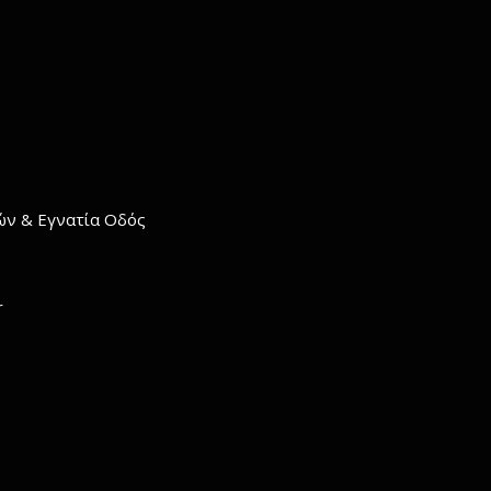
σών & Εγνατία Οδός
r