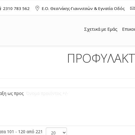
2310 783 562
Ε.Ο. Θεσ/νίκης-Γιαννιτσών & Εγνατία Οδός
Σχετικά με Εμάς
Επικο
ΠΡΟΦΥΛΑΚΤ
αξη ως προς
Όνομα προϊόντος +/-
τα 101 - 120 από 221