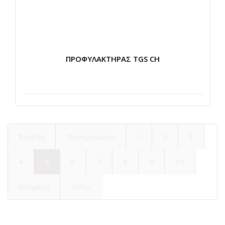
ΠΡΟΦΥΛΑΚΤΗΡΑΣ TGS CH
Έναρξη
Προηγούμενο
1
2
3
4
5
6
7
8
9
10
Επόμενο
Τέλος