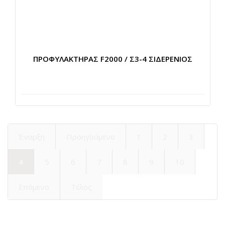
ΠΡΟΦΥΛΑΚΤΗΡΑΣ F2000 / Σ3-4 ΣΙΔΕΡΕΝΙΟΣ
Έναρξη
Προηγούμενο
1
2
3
4
5
6
7
8
9
10
Επόμενο
Τέλος