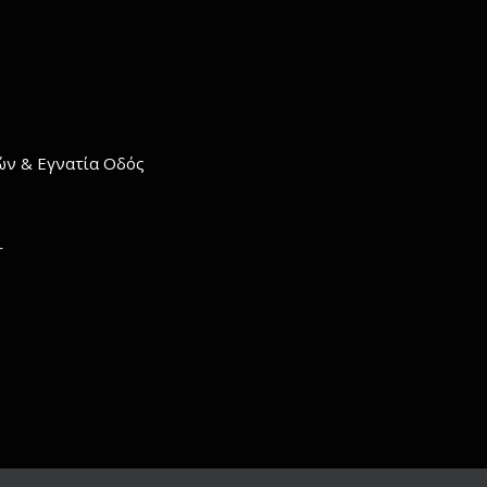
σών & Εγνατία Οδός
r