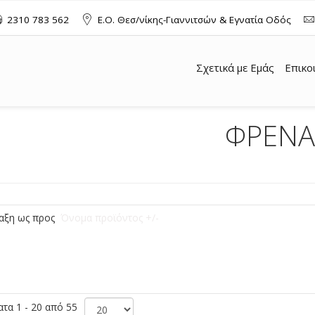
2310 783 562
Ε.Ο. Θεσ/νίκης-Γιαννιτσών & Εγνατία Οδός
Σχετικά με Εμάς
Επικο
ΦΡΕΝΑ
αξη ως προς
Όνομα προϊόντος +/-
τα 1 - 20 από 55