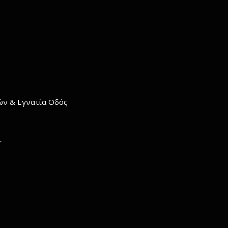
σών & Εγνατία Οδός
r