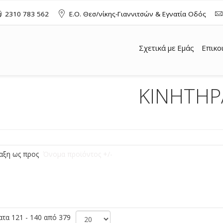
2310 783 562
Ε.Ο. Θεσ/νίκης-Γιαννιτσών & Εγνατία Οδός
Σχετικά με Εμάς
Επικο
ΚΙΝΗΤΗΡ
αξη ως προς
Όνομα προϊόντος +/-
τα 121 - 140 από 379