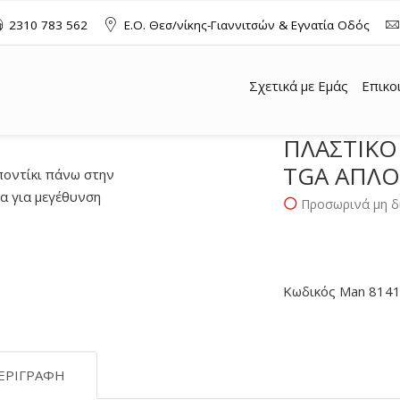
2310 783 562
Ε.Ο. Θεσ/νίκης-Γιαννιτσών & Εγνατία Οδός
Σχετικά με Εμάς
Επικο
ΠΛΑΣΤΙΚΟ
TGA ΑΠΛΟ
ποντίκι πάνω στην
 για μεγέθυνση
Προσωρινά μη δ
Κωδικός Man 814
ΕΡΙΓΡΑΦΉ