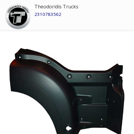
Theodoridis Trucks
2310783562