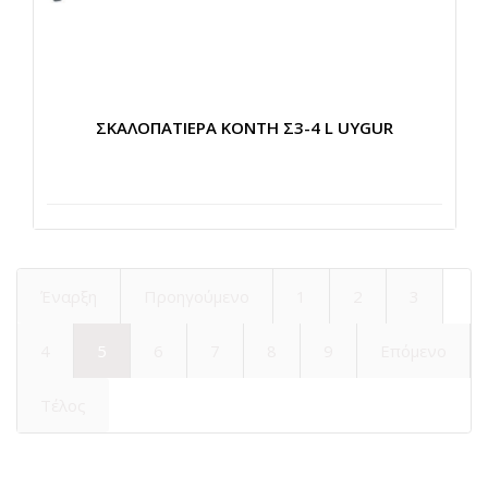
ΣΚΑΛΟΠΑΤΙΕΡΑ ΚΟΝΤΗ Σ3-4 L UYGUR
Έναρξη
Προηγούμενο
1
2
3
4
5
6
7
8
9
Επόμενο
Τέλος