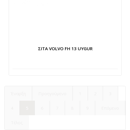
ΣΙΤΑ VOLVO FH 13 UYGUR
Έναρξη
Προηγούμενο
1
2
3
4
5
6
7
8
9
Επόμενο
Τέλος