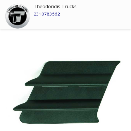
Theodoridis Trucks
2310783562