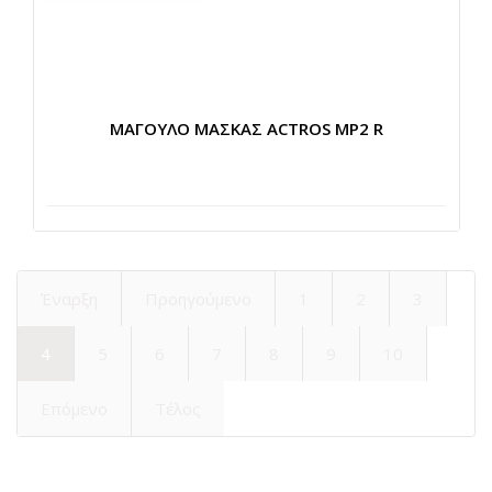
ΜΑΓΟΥΛΟ ΜΑΣΚΑΣ ACTROS MP2 R
Έναρξη
Προηγούμενο
1
2
3
4
5
6
7
8
9
10
Επόμενο
Τέλος