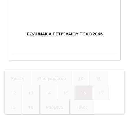
ΣΩΛΗΝΑΚΙΑ ΠΕΤΡΕΛΑΙΟΥ TGX D2066
Έναρξη
Προηγούμενο
10
11
12
13
14
15
16
17
18
19
Επόμενο
Τέλος