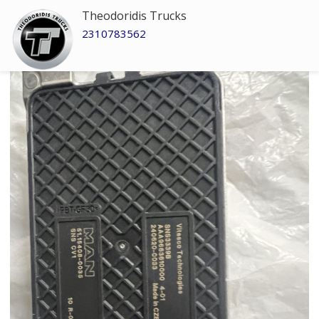
Theodoridis Trucks
2310783562