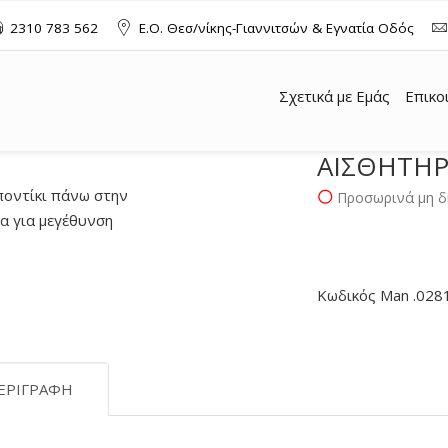
2310 783 562
Ε.Ο. Θεσ/νίκης-Γιαννιτσών & Εγνατία Οδός
Σχετικά με Εμάς
Επικο
ΑΙΣΘΗΤΗΡ
ποντίκι πάνω στην
Προσωρινά μη δ
 για μεγέθυνση
Κωδικός Man .02
ΕΡΙΓΡΑΦΉ