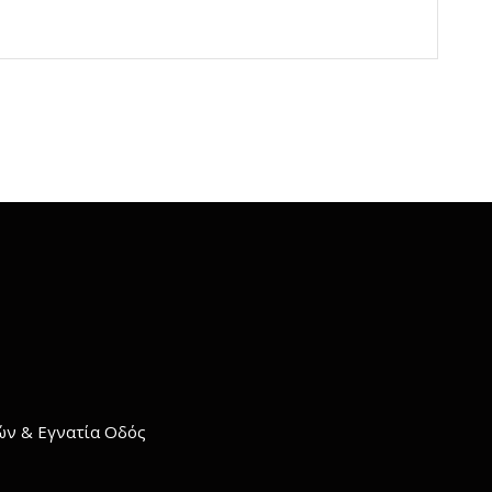
σών & Εγνατία Οδός