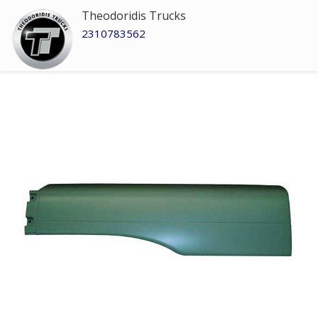
Theodoridis Trucks
2310783562