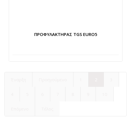
ΠΡΟΦΥΛΑΚΤΗΡΑΣ TGS EURO5
Έναρξη
Προηγούμενο
1
2
3
4
5
6
7
8
9
10
Επόμενο
Τέλος