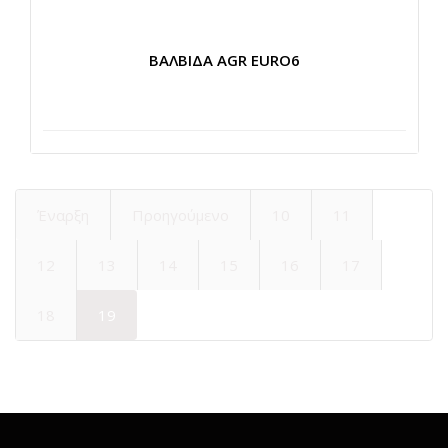
ΒΑΛΒΙΔΑ AGR EURO6
Έναρξη
Προηγούμενο
10
11
12
13
14
15
16
17
18
19